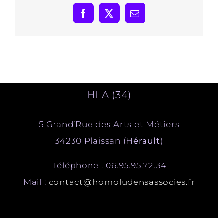
Facebook
X
Email
HLA (34)
5 Grand’Rue des Arts et Métiers
34230 Plaissan (
Hérault
)
Téléphone : 06.95.95.72.34
Mail :
contact@homoludensassocies.fr