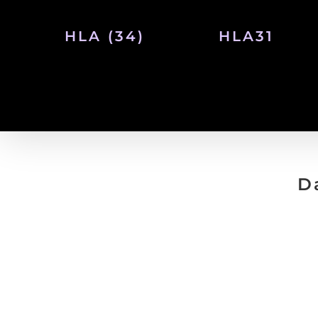
Passer
HLA (34)
HLA31
au
contenu
D