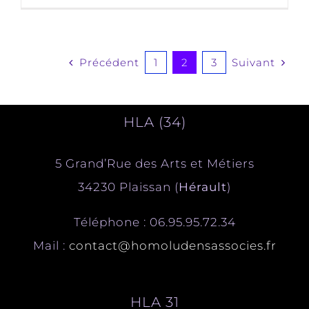
Précédent
Suivant
1
2
3
HLA (34)
5 Grand’Rue des Arts et Métiers
34230 Plaissan (
Hérault
)
Téléphone : 06.95.95.72.34
Mail :
contact@homoludensassocies.fr
HLA 31