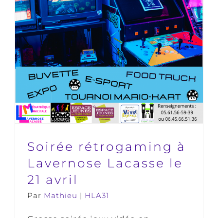
Lacasse le 21 avril
HLA31
Soirée rétrogaming à
Lavernose Lacasse le
21 avril
Par
Mathieu
|
HLA31